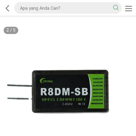
2
/
5