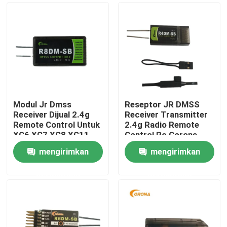
Modul Jr Dmss
Reseptor JR DMSS
Receiver Dijual 2.4g
Receiver Transmitter
Remote Control Untuk
2.4g Radio Remote
XG6 XG7 XG8 XG11
Control Rc Corona
XG14 Corona R8DM-
R4DM-SB
mengirimkan
mengirimkan
SB
Rumah
permintaan
permintaan
Tentang kita
Kontak