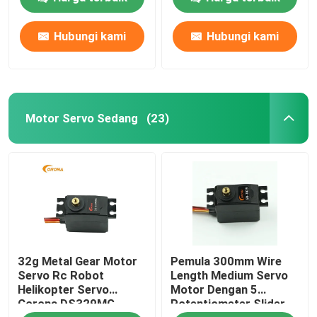
Hubungi kami
Hubungi kami
Tur Pabrik
Kontrol kualitas
Motor Servo Sedang
(23)
Hubungi kami
Permintaan Penawaran
Motor RC Servo
32g Metal Gear Motor
Pemula 300mm Wire
Motor servo mini
Servo Rc Robot
Length Medium Servo
Helikopter Servo
Motor Dengan 5
Corona DS329MG
Potentiometer Slider
Motor Servo Standar