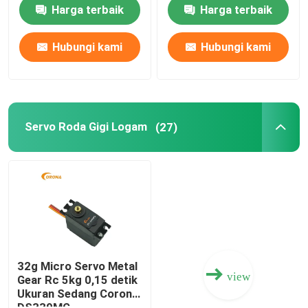
dan 4.2kg Stall Torque
Harga terbaik
Harga terbaik
Motor Servo Sedang
Hubungi kami
Hubungi kami
Servo Roda Gigi Logam
Motor Servo Digital
Servo Roda Gigi Logam
(27)
Motor servo industri
Penerima JR DMSS
Penerima Futaba S Fhss
32g Micro Servo Metal
view
Gear Rc 5kg 0,15 detik
Ukuran Sedang Corona
Penerima Cepat Futaba 2.4 Ghz
DS339MG