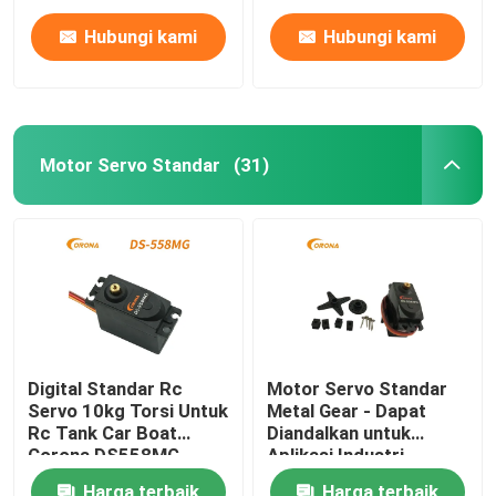
Hubungi kami
Hubungi kami
Motor Servo Standar
(31)
Rumah
Digital Standar Rc
Motor Servo Standar
Servo 10kg Torsi Untuk
Metal Gear - Dapat
Produk
Rc Tank Car Boat
Diandalkan untuk
Corona DS558MG
Aplikasi Industri
Tentang kami
Harga terbaik
Harga terbaik