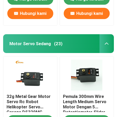
Hubungi kami
Hubungi kami
Tur Pabrik
Kontrol kualitas
Motor Servo Sedang
(23)
Hubungi kami
Permintaan Penawaran
Motor RC Servo
32g Metal Gear Motor
Pemula 300mm Wire
Motor servo mini
Servo Rc Robot
Length Medium Servo
Helikopter Servo
Motor Dengan 5
Corona DS329MG
Potentiometer Slider
Motor Servo Standar