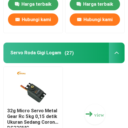
dan 4.2kg Stall Torque
Harga terbaik
Harga terbaik
Motor Servo Sedang
Hubungi kami
Hubungi kami
Servo Roda Gigi Logam
Motor Servo Digital
Servo Roda Gigi Logam
(27)
Motor servo industri
Penerima JR DMSS
Penerima Futaba S Fhss
32g Micro Servo Metal
view
Gear Rc 5kg 0,15 detik
Ukuran Sedang Corona
Penerima Cepat Futaba 2.4 Ghz
DS339MG