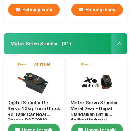
Hubungi kami
Hubungi kami
Motor Servo Standar
(31)
Rumah
Digital Standar Rc
Motor Servo Standar
Servo 10kg Torsi Untuk
Metal Gear - Dapat
Produk
Rc Tank Car Boat
Diandalkan untuk
Corona DS558MG
Aplikasi Industri
Tentang kami
Harga terbaik
Harga terbaik