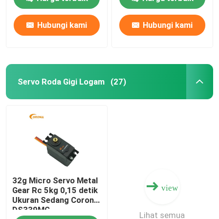
Hubungi kami
Hubungi kami
Tur Pabrik
Kontrol kualitas
Servo Roda Gigi Logam
(27)
Hubungi kami
Permintaan Penawaran
Motor RC Servo
32g Micro Servo Metal
Motor servo mini
view
Gear Rc 5kg 0,15 detik
Ukuran Sedang Corona
DS339MG
Motor Servo Standar
Lihat semua