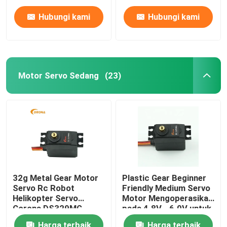
Hubungi kami
Hubungi kami
Motor Servo Sedang
(23)
Rumah
32g Metal Gear Motor
Plastic Gear Beginner
Servo Rc Robot
Friendly Medium Servo
Produk
Helikopter Servo
Motor Mengoperasikan
Corona DS329MG
pada 4.8V - 6.0V untuk
Robotics Indoor
Tentang kami
Harga terbaik
Harga terbaik