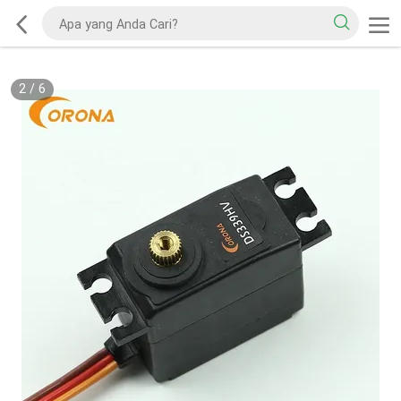
2
/
6