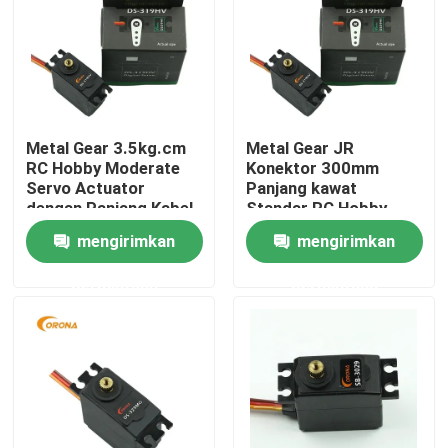
Produk
Motor RC Servo
Metal Gear 3.5kg.cm
Metal Gear JR
RC Hobby Moderate
Konektor 300mm
Motor servo mini
Servo Actuator
Panjang kawat
dengan Panjang Kabel
Standar RC Hobby
Konektor 300mm
Servo Motor
mengirimkan
mengirimkan
Motor Servo Standar
permintaan
permintaan
Motor Servo Sedang
Servo Roda Gigi Logam
Motor Servo Digital