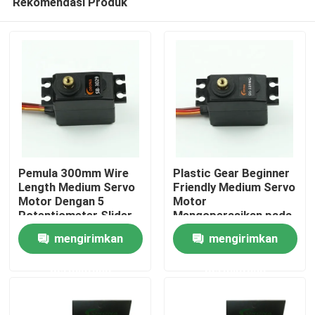
Rekomendasi Produk
Pemula 300mm Wire
Plastic Gear Beginner
Length Medium Servo
Friendly Medium Servo
Motor Dengan 5
Motor
Potentiometer Slider
Mengoperasikan pada
Rumah
dan 4.2kg Stall Torque
4.8V - 6.0V untuk
mengirimkan
mengirimkan
Robotics Indoor
Tentang kita
permintaan
permintaan
Kontak