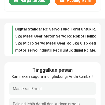
Harga terbaik
Hubungi kami
Digital Standar Rc Servo 10kg Torsi Untuk Rc Tank Car Boat Corona DS558MG
32g Metal Gear Motor Servo Rc Robot Helikopter Servo Corona DS329MG
Tur Pabrik
32g Micro Servo Metal Gear Rc 5kg 0,15 detik Ukuran Sedang Corona DS339MG
motor servo industri kecil untuk dijual Rc Metal Gear Digital Servo 23x9x23mm Corona DS843MG
Kontrol kualitas
Motor Servo Industri Torsi Tinggi 30 Kg 180 Derajat Tanpa Sikat 8.4V BL1028HV
180 Derajat 50kg Brushless Servo Motor Torsi Tinggi Full Metal Gear Untuk Mobil Balap RC BL1029HV
Hubungi kami
Motor Servo Industri Tanpa Sikat 180 Derajat 35kg 8.4V BL1028HV
Motor Servo Industri Torsi Tinggi 60kg 8.4V Brushless 180 Derajat BL2068HV
Robot Industrial Servo Motor 35kg 8.4V Produsen Torsi Tinggi Tanpa Sikat BL1028HV
Permintaan Penawaran
3-6V Coreless Remote Controlled Servo Motor Kecepatan 0.12sec/60° 4.8V
Tinggalkan pesan
Motor Servo RC 40.7x20.2x38.2mm 3-6V untuk Robotika dan Otomasi
Motor RC Servo
Kami akan segera menghubungi Anda kembali!
Komputer dikendalikan bola bantalan servo motor 3-6V IP50 Dengan 1.5kg.Cm Torsi 4.8V
41g Posisi Kontrol Servo Motor 2μS 40.7x20.2x38.2mm Ball Bearing
Motor servo mini
Pulse Width Control Servo Motor Radio yang dikendalikan dengan Ball Bearing dan Plastik Gear
Kompak dan servo motor DC 24V servo motor servo servo dengan rentang lebar pulsa 500-2500μS
Motor Servo Standar