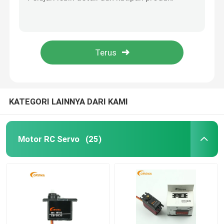
500-2500μS Range Mini Servo Motor Pulse Width Control Kelas Perlindungan IP65
IP65 Coreless AC Servo Motor Driver Stall Torsi 1.8kg.Cm Direkomendasikan 3.7V-6V
Motor Servo Sedang
Kontrol Lebar Pulsa Mini Servo Motor 4,8V Ukuran kecil Kinerja yang sangat baik
Sistem Servo AC yang Dapat Diandalkan dan Efisien Dengan Kekuatan Torsi Tinggi 150mm
Servo Roda Gigi Logam
Servo motor kontrol radio yang halus dan andal dengan kontrol lebar pulsa 1.5kg.cm 4.8V
Motor Servo Digital
KATEGORI LAINNYA DARI KAMI
Motor servo industri
Motor RC Servo
(25)
Penerima JR DMSS
Penerima Futaba S Fhss
Penerima Cepat Futaba 2.4 Ghz