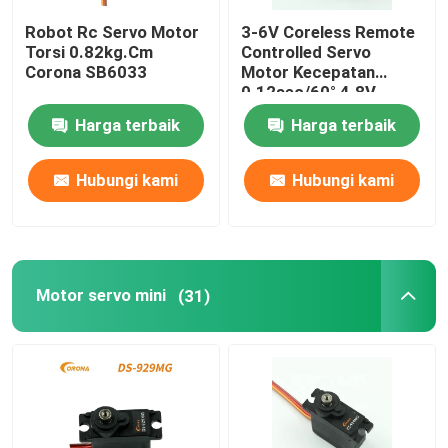
Robot Rc Servo Motor
3-6V Coreless Remote
Penerima DSSS
Torsi 0.82kg.Cm
Controlled Servo
Corona SB6033
Motor Kecepatan
0.12sec/60° 4.8V
Penerima 2,4 Ghz
Harga terbaik
Harga terbaik
Hubungi kami
Hubungi kami
Motor servo mini
(31)