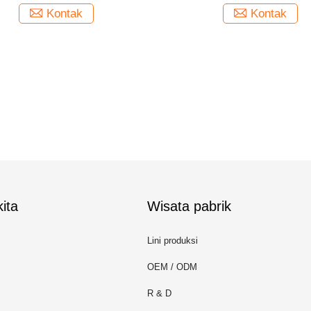
Kontak
Kontak
ita
Wisata pabrik
Lini produksi
OEM / ODM
R & D