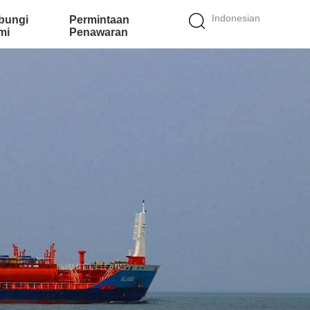
Indonesian
bungi
Permintaan
mi
Penawaran