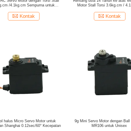
 RC Servo Motor dengan Torsi Stall
Rentang usia 14 Tahun ke atas Mi
g.cm /4.1kg.cm Sempurna untuk
Motor Stall Torsi 3.6kg.cm / 4.
Prototyping
Kecepatan 0.12sec/60°
Kontak
Kontak
ol halus Micro Servo Motor untuk
9g Mini Servo Motor dengan Ball
an Shanghai 0.12sec/60° Kecepatan
MR106 untuk Unisex