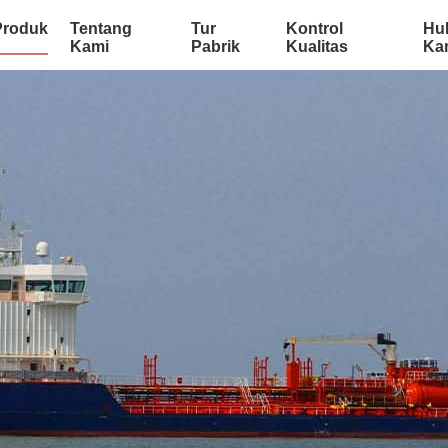
Produk
Tentang
Tur
Kontrol
Hu
Kami
Pabrik
Kualitas
Ka